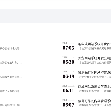
2026
响应式网站系统开发如
07
05
/
在内容泛滥的短视频时代，构建以短剧订阅系统为核心的精细化内容生态成为行业新趋势。通过内容生命周期管理、用户分层运营、跨平台联动、技术底座支撑与数据反馈闭环，实现可持续的内容变现与用户增长。
2026
外贸网站系统开发公司
06
30
/
在跨境电商热潮下，外贸网站系统开发已成为企业出海的核心引擎。专业工作室能提供多语言、多币种、高性能、安全稳定的系统解决方案，助力企业提升海外转化与品牌信任度。通过智能化技术与全生命周期服务，实现高效落
2026
策划先行的网站搭建系
06
19
/
在数字化浪潮下，中小企业通过线上客服系统开发实现服务升级与降本增效，整合多渠道沟通、智能工单管理、AI客服辅助，提升响应速度与客户满意度，保障数据安全与系统稳定，分阶段实施助力智能化转型。
2026
商城网站系统如何降本
06
11
/
在数字化转型背景下，企业对内容管理系统开发的需求已从基础信息管理升级为支撑业务增长的核心基础设施。通过架构优化、数据库性能提升与前端渲染效率改进，实现系统高可用、低延迟与良好用户体验，助力企业构建可持
2026
信誉可靠的内容管理系
06
07
/
在文旅行业数字化转型背景下，内容管理系统实现景区内容策划、编辑、审核、发布的全流程闭环管理，打通多平台数据链路，支持导览服务智能化、用户反馈实时收集与分析，助力景区提升运营效率与游客体验，推动智慧化、