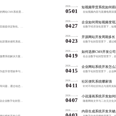
2026
短视频带货系统如何搭
05
01
/
在数字化转型背景下，企业对高效、稳定且可扩展的网站CMS系统需求持续增长。本文聚焦开发周期管理与团队选型策略，强调技术实力、项目管理及协作机制对按时交付的关键作用，助力企业快速上线专业级内容管理系统。
2026
企业如何用短视频变现
04
27
/
在智慧城市建设背景下，选择具备资质、诚信可靠且能提供定制化、全周期服务的社区警务系统开发公司至关重要。需重点评估其技术实力、项目案例、合同规范性及系统兼容性，确保系统稳定运行与长期可用。通过科学评估机
2026
开源网站开发周期多长
04
23
/
针对唐山社区数字化转型需求，提供定制化、轻量化部署的便民系统解决方案，通过微信小程序实现报修、物业、互助、活动等一站式服务，提升居民参与度与社区治理效能。
2026
如何选择CMS开发公司
04
19
/
针对温州地区智慧社区建设需求，量身打造的社区缴费系统解决方案，聚焦本地化、易用性与高效管理，集成方言语音提示、子女代缴、自动提醒等功能，通过试点验证实现缴费率提升至95%以上，显著降低物业催费成本，提
2026
企业网站系统开发怎么
04
15
/
随着郑州智慧社区建设加速，社区缴费系统开发成为提升管理效率与居民满意度的关键。系统需聚焦核心缴费、通知推送等功能，避免功能堆砌与体验不佳问题。建议采用模块化开发，结合本地化服务与多渠道支付，确保稳定可
2026
社区便民系统哪家强
04
11
/
针对当前短视频平台收益分配机制滞后、透明度低等问题，通过动态分账算法、实时收益可视化、自动化合规审核与数据联动分析等创新功能，实现优质内容精准激励与创作者生态可持续发展。
2026
小说漫画系统开发如何
04
07
/
随着智慧社区建设推进，物业管理APP开发成为物业企业数字化转型的关键。文章强调收费模式需科学透明，推荐按功能模块订阅、按小区数量计费及基础免费+增值服务等多样化策略，注重用户掌控感与价值可见性，构建物
2026
内容生成系统开发关键
04
03
/
在数字化转型背景下，企业需选择专业、可信赖的建站模板开发公司，注重其定制化设计、响应式布局、SEO优化及长期维护能力。通过案例真实性、客户口碑、技术团队背景与深度沟通，筛选具备行业适配性与持续迭代能力