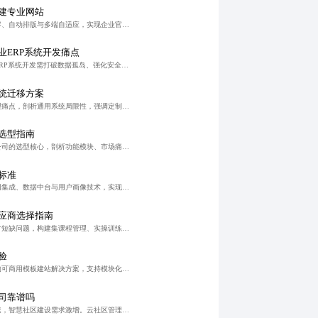
搭建专业网站
AI建站系统通过智能生成内容、自动排版与多端自适应，实现企业官网快速搭建，显著降低建站成本与周期，助力中小企业高效完成数字化转型。
业ERP系统开发痛点
在数字化转型背景下，物业ERP系统开发需打破数据孤岛、强化安全机制、深度融合业务流程，并依托本地化服务实现高效运维。系统应支持全链路闭环管理与智能预警，助力企业从传统管理向智慧社区生态升级。
统迁移方案
本文聚焦深圳企业数字化转型痛点，剖析通用系统局限性，强调定制化短视频直播系统在数据打通、高并发支持与安全可控方面的核心价值，并通过实战案例展示系统迁移策略与落地成效，助力企业实现流量沉淀与商业转化双突
选型指南
本文聚焦短剧分销系统开发公司的选型核心，剖析功能模块、市场痛点与评估标准，强调技术能力与业务理解的深度融合。优质合作伙伴应具备定制化开发、多平台对接、智能分发及持续迭代能力，助力内容高效变现与产业链数
标准
智能社区系统开发通过物联网集成、数据中台与用户画像技术，实现从安防管理到便民服务的全链条智能化升级，提升管理效率与居民满意度。融合SaaS化与定制化模式，构建可复制、可持续的智慧社区生态，助力城市治理
应商选择指南
针对企业短视频内容创作人才短缺问题，构建集课程管理、实操训练、AI智能评分与数据追踪于一体的闭环培训系统，实现从学习到产出的高效转化，显著提升内容生产效率与团队战斗力。
验
面向中小企业与个体创业者的可商用模板建站解决方案，支持模块化设计、SEO优化与内容共创，实现高效、合规、可扩展的数字基建搭建，助力品牌快速上线与业务转化。
司靠谱吗
随着城市化与数字化转型加速，智慧社区建设需求激增。云社区管理系统开发公司致力于提供一体化、可扩展的智慧化解决方案，整合物业、安防、报修、缴费等功能，实现多端协同与数据实时同步，助力社区管理高效、安全、