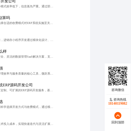
序开发公司
企业数字化转型中，传统办公模式效率低下，信息孤岛严重。通过部署集成审批、考勤、项目协作等功能的OA管理小程序，实现流程标准化与可视化，提升协同效率，降低管理成本。系统支持多端适配与数据安全，助力企业构
划算吗
在企业数字化转型背景下，选择合适的收费模式对ERP系统实施至关重要。分阶段交付与阶梯式收费能有效控制成本、提升灵活性，助力企业随业务发展持续进化。合理规划投入与扩展路径，使系统真正成为支撑战略落地的核
针对中小企业数字化转型需求，进销存小程序开发通过模块化设计、高效技术对接与透明定价，实现采购、库存、销售全流程自动化管理，提升运营效率与数据准确性，助力零售与批发企业实现精细化运营与可持续发展。
么样
蓝橙软件致力于提供稳定、安全、灵活的数据管理SaaS解决方案，支持模块化部署与个性化配置，实现跨部门数据协同与智能分析，助力企业打破信息孤岛，构建可持续的数据竞争优势。
强
智慧托育小程序是提升机构管理效率与服务质量的核心工具，微距系统专注该领域多年，提供从需求分析到运维支持的一站式数字化解决方案，具备稳定技术底座与全程陪伴式服务，助力托育机构实现可持续发展。
统ERP源码开发公司
蓝橙系统专注于为企业提供可定制、可扩展的ERP源码开发服务，基于模块化微服务架构，实现系统灵活部署与高效运维，助力企业数字化转型，提升管理效率与决策能力。
咨询热线
选
18140119082
在数字化转型背景下，企业需科学选择开发方式与收费模式，通过模块化演进与订阅制实现数据系统的可持续建设，将数据转化为核心资产。
回到顶部
托管软件开发帮助企业降低技术投入成本，实现快速迭代与灵活扩展，通过全流程专业管理保障项目稳健落地，是企业数字化转型的重要抓手。