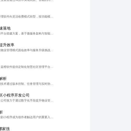
深圳智慧社区建设推动物业管理软件向灵活收费模式转型，按功能模块订阅、按服务人数阶梯计费及免费试用+增值服务等创新模式日益普及，助力中小物业实现降本增效。优秀开发商注重客户实际需求，提供轻量化、可扩展的
速落地
面向企业与个人的高效短视频平台搭建方案，基于微服务架构与智能分发引擎，支持快速部署与定制化扩展，实现内容创作、分发与变现一体化闭环。
提升效率
随着智慧城市建设推进，传统物业管理模式面临效率与服务升级挑战。通过构建集报修、缴费、门禁、信息发布于一体的数字化平台，实现管理智能化、响应高效化。系统注重数据集成与权限管理，支持移动端轻量化访问，提升
针对传统物业管理模式痛点，蓝橙软件提供定制化智慧社区管理平台，涵盖报修、缴费、安防联动及数据可视化功能，支持多端协同与模块化扩展，显著提升管理效率与业主满意度。
解析
在网站后台模板开发中，协同技术通过版本控制、任务管理与实时协作工具的整合，显著提升团队效率与代码质量。该体系实现需求到部署的全链路透明化管理，降低返工风险，缩短开发周期23%，缺陷率下降40%。适用于
区小程序开发公司
重庆地区智慧小区小程序开发公司致力于通过数字化手段提升物业管理效率与居民生活品质，提供门禁管理、物业缴费、报修服务等一站式解决方案。针对当前行业收费不透明问题，倡导分层报价体系，确保功能清晰、无隐性费
析
在短视频内容爆发背景下，短剧小程序成为创作者触达用户的重要入口。面对多角色、跨地域协作难题，协同软件重构开发工作流，实现任务追踪、版本控制与流程标准化，提升项目效率与交付质量。未来，高效协同将成为内容
哪家强