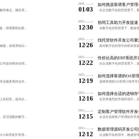
2026
如何挑选靠谱客户管理
01
03
/
针对早教机构运营效率低、管理混乱、家校沟通不畅等痛点，微距系统提供涵盖课程全生命周期管理、学员成长档案、财务数据分析及多维度家校互动的智能解决方案，支持模块化定制与高稳定性架构，助力机构实现数字化转型
2025
协同工具助力开发提速
12
30
/
本文聚焦于企业数字化转型中ERP小程序的选型难题，强调透明化报价与标准化服务的重要性。微距系统以深度需求分析、全周期支持和高客户满意度，展现专业ERP小程序开发公司的核心价值，助力中小企业实现管理升级
2025
找托管软件开发公司要
12
26
/
面对智慧托育数字化转型中的价格陷阱与技术绑定难题，蓝橙系统以透明化收费、模块化配置、代码开源可控及全周期服务保障为核心，助力机构实现降本增效与可持续发展。
2025
性价比高的ERP系统开
12
22
/
针对中小企业数字化转型需求，进销存小程序开发公司提供模块化明码标价与免费需求评估服务，通过分阶段开发和需求冻结机制实现成本可控、交付透明。系统涵盖商品管理、库存预警、订单跟踪等核心功能，助力企业提升运
2025
如何选择靠谱的OA管
12
19
/
托管软件开发是一种将软件全生命周期管理外包给专业服务商的合作模式，帮助企业降低技术门槛、提升运营效率。微距软件通过标准化流程与智能运维，实现系统稳定运行与快速迭代，助力企业专注核心业务发展。
2025
如何选择合适的进销存
12
16
/
托管小程序开发助力中小企业以低成本快速实现线上化转型，提供从需求分析到运维的全周期服务，具备标准化流程与智能化管理能力，显著缩短开发周期，降低技术门槛与运营成本。
2025
定制客户管理软件开发
12
15
/
蓝橙系统专注为托育机构提供稳定可靠、安全合规、灵活适配的数字化管理解决方案，凭借系统稳定性、数据安全性与深度定制能力赢得广泛口碑。服务覆盖数百家园所，复购率超70%，实现运营效率提升30%以上，家长满
2025
数据管理源码开发公司
12
12
/
在企业数字化转型背景下，中小企业通过定制化ERP小程序提升管理效率。选择可靠服务商需关注团队专业性、行业经验、模块化设计及售后支持，避免低价陷阱与数据安全风险。建议实地考察、验证案例、审慎签约，确保系