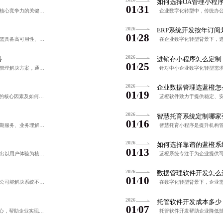
如何选择OA管理小程
01
31
/
在数字化转型背景下，自研后台源码成为企业构建核心竞争力的关键。通过模块化架构、RESTful接口、RBAC权限管理及CI/CD流程，实现系统高效、安全、可扩展。结合标准化开发规范与项目管理工具，保障代
2026
ERP系统开发按年订阅
01
28
/
在数据跨境流动与隐私法规趋严的背景下，企业亟需具备高可用性、强加密、实时审计与快速恢复能力的数据管理解决方案。协同软件以可靠性为核心，通过微服务架构、智能监控与全周期服务，实现数据全生命周期可控，助力
2026
务
进销存小程序怎么定制
01
25
/
协同软件致力于为中小企业提供灵活、智能的客户管理解决方案，通过分层定价与模块化服务降低使用门槛，打破部门间信息孤岛，实现跨部门实时协作。系统支持多端同步与自动化工作流，提升客户转化效率与运营效能，助力
2026
企业数据管理选蓝橙怎
01
19
/
本文解析了进销存APP开发的计价模式、影响价格的核心因素及如何识别合理报价，帮助中小企业避开隐形消费陷阱，强调应从投入产出比而非单纯比价选择服务商。
2026
智慧托育系统定制哪家
01
16
/
选择优秀数据管理小程序开发公司需关注全生命周期服务、业务理解深度、透明报价与敏捷交付能力。真正专业的团队不仅构建系统，更解决实际业务痛点，实现数据闭环管理与长期可持续使用。
2026
如何选择靠谱的蓝橙系
01
13
/
本文聚焦于早教机构数字化转型中的核心痛点，提出以用户体验为核心、数据闭环为支撑的管理小程序解决方案。通过优化排课、家校互动、数据分析等模块，结合权限分级与多端同步机制，实现流程简化与运营提效。强调打破
2026
数据管理软件开发怎么
01
10
/
在企业数字化转型背景下，专业进销存小程序开发公司能解决系统不兼容、数据孤岛、维护困难等痛点，通过定制化设计与全链路集成，实现采购、仓储、销售、财务一体化管理，助力中小企业降本增效。微距系统以实战经验与
2026
托管软件开发成本多少
01
07
/
ERP小程序开发以轻量化、低成本、快速部署为核心，帮助企业实现跨部门数据互通与管理提效。通过透明化报价与标准化实施流程，解决传统ERP投入高、周期长的问题，助力中小企业实现数字化转型。