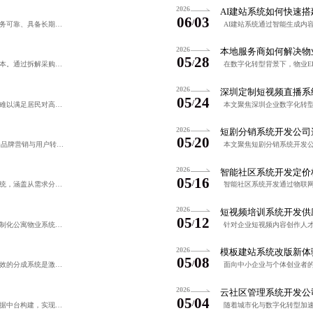
2026
AI建站系统如何快速
06
03
/
在电商竞争加剧的背景下，选择一家技术扎实、服务可靠、具备长期迭代能力的商城网站系统开发公司至关重要。该类公司应具备专业团队、透明流程与完善售后，确保系统稳定高效运行，并助力企业构建可持续增长的数字化生
2026
本地服务商如何解决物
05
28
/
企业选择社区配送系统时，需警惕报价中的隐性成本。通过拆解采购、运维、流量分发与升级等环节的透明化明细，可有效规避低价诱单陷阱，实现降本增效。采用模块化订阅与三阶比价法，结合技术开放性评估，能显著降低综
2026
深圳定制短视频直播系
05
24
/
面对城市化加速带来的管理挑战，传统物业模式已难以满足居民对高品质居住环境的需求。通过引入智能公寓物业系统，实现门禁控制、报修闭环、费用自动核算等全流程数字化，推动管理从经验驱动向数据驱动转变。系统支持
2026
短剧分销系统开发公司
05
20
/
在短视频与互动内容爆发背景下，短剧H5系统成为品牌营销与用户转化的关键工具。选择具备本地化服务、技术实力与完整源码交付能力的开发公司，可有效避免项目风险，实现剧情动态切换、数据追踪与多场景适配的高质量
2026
智能社区系统开发定价
05
16
/
专注为企业打造高效、安全、可扩展的品牌官网系统，涵盖从需求分析到运维的全流程定制服务，支持高并发、智能化运营与数据驱动优化，助力品牌数字化转型与商业价值提升。
2026
短视频培训系统开发供
05
12
/
针对北京中高端公寓项目数字化转型需求，通过定制化公寓物业系统实现智能门禁、在线报修、费用自动结算等核心功能，显著提升管理效率与住户满意度。项目采用分阶段实施策略，结合SaaS模式与模块化扩展，有效控制
2026
模板建站系统改版新体
05
08
/
在竞争激烈的短视频平台生态中，透明、公平、高效的分成系统是激发创作者积极性的关键。通过引入审计机制、优化申诉流程、动态调整激励政策，实现收益可解释、规则可信赖，推动内容质量提升与平台可持续发展。
2026
云社区管理系统开发公
05
04
/
数字社区系统开发通过模块化架构、多端协同与数据中台构建，实现服务高效流转与智能决策，提升物业效率与邻里互动，助力社区精细化运营与智慧化管理。