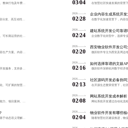
03
04
/
物业软件开发收费模式多样，涵盖按功能模块计价、整体打包及年费订阅制，核心价值在于提升管理效率、优化人力成本与改善业主服务体验。系统需具备可扩展性、数据安全与多终端协同能力，避免低价陷阱，实现长期稳定运
2026
企业内容生成系统开发
02
28
/
随着移动互联网发展，文娱APP开发聚焦于精准内容分发、高互动性设计与多元盈利模式，通过个性化推荐、用户参与机制和复合变现路径，构建高粘性生态，实现商业闭环。未来将融合AI与沉浸式技术，持续提升用户体验
2026
建站系统开发公司靠谱
02
24
/
南昌本地专业团队协同系统致力于打造高效、安全、可长期运营的社区小程序，通过微服务架构与模块化设计，解决传统管理方式痛点，实现公告发布、费用缴纳、报修申请等一站式服务闭环，显著提升管理效率与居民满意度。
2026
西安物业软件开发公司
02
20
/
在数字化转型背景下，企业亟需高效、低成本的内容生产方案。内容生成模板开发公司通过结构化框架与智能调优机制，实现文案标准化与灵活配置的平衡，助力企业降本增效。基于分层模板体系与数据反馈迭代，可显著缩短交
2026
如何选择靠谱的文娱AP
02
16
/
蓝橙软件专注于提供可定制、可部署的AI内容源码开发服务，支持多模态内容生成与本地化安全部署，助力企业实现内容生产智能化升级。依托合肥区域技术优势，构建模块化架构，保障数据主权与系统可控性，推动AI内容
2026
社区源码开发必备协同
02
13
/
蓝橙系统深耕昆明市场，致力于打造一体化、智能化、可扩展的智慧社区综合管理平台，通过模块化架构与三阶保障体系确保系统稳定安全，融合AI与物联网技术实现能源优化与个性化服务推送，助力社区管理高效运转，真正
2026
网站系统开发成本解析
02
08
/
选择可靠的智慧小区源码开发公司需综合评估技术能力、项目案例、售后服务与合同规范性，避免低价陷阱与黑盒交付。真正值得信赖的公司应提供完整源码、可运行Demo、真实案例及长期支持，确保系统稳定、可扩展、易
2026
？
物业软件开发有哪些核
02
04
/
协同软件专注于为企业提供AI内容系统开发服务，基于动态语义理解与企业专属数据训练，实现个性化、高效化的内容生成与协作。系统融合多层级语义分析与本地化适配能力，支持定制化文案输出与全流程智能管理，显著提
2026