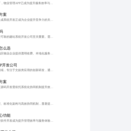
在智慧社区快速发展的背景下，物业管理APP已成为提升服务效率与业主体验的核心工具。优质开发公司应具备技术实力、真实案例、完善售后及系统可扩展性，避免隐藏成本与虚假承诺。建议通过清晰需求梳理、透明报价、
方案
在数字化加速背景下，内容生成系统开发正成为企业提升竞争力的关键。微距软件依托AI技术，实现从模板化生成到智能决策的跃迁，支持多模态内容自动生成与业务流程深度集成，显著提升效率、降低人力成本，并通过人机
吗
企业数字化转型中，选择专业可靠的建站系统开发公司至关重要。需关注真实案例、透明报价与全周期服务，确保网站安全稳定、易于维护且具备扩展性。通过合理规划与敏捷开发，6个月内完成高效建站，为后续数字化升级奠
怎么选
微距软件专注为西安及周边地区物业企业提供透明收费、本地化服务的物业管理软件开发服务，支持老旧社区管理与多业态协同，以可预期成本、可落地应用和可持续迭代为核心，助力物业企业实现降本增效与智慧升级。
P开发公司
微距软件深耕杭州数字经济领域，专注于文娱类应用的创新研发，通过订阅制、Freemium模式及数据驱动的设计优化，打造高粘性、可持续变现的数字产品。公司以用户为中心，提供从原型设计到运维的一站式服务，助
方案
在开源生态繁荣背景下，社区源码开发需依托系统化协同机制提升效率与质量。通过标准化流程、代码审查、自动化工具链及可视化管理，构建可持续协作生态，推动项目高效迭代。结合AI辅助评审与贡献溯源等创新探索，实
网站系统开发通过自动化流程、标准化架构与高效协同机制，显著提升企业运营效率，降低长期运维成本，打破信息孤岛，助力企业实现数字化转型中的敏捷化、可持续发展。
心功能
随着智慧社区建设推进，物业软件开发成为提升管理效率与服务体验的关键。通过需求调研、原型设计、模块化开发、全面测试及持续运维，实现从人工管理向智能化转型。系统涵盖报修、巡检、财务等核心功能，支持多场景定