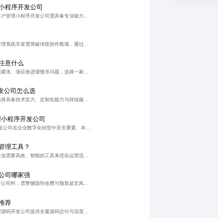
小程序开发公司
在企业数字化转型背景下，客户管理小程序开发公司需具备专业能力与透明收费机制，深度理解业务流程，提供定制化解决方案，确保系统安全稳定、可扩展性强，助力企业实现客户全生命周期闭环管理。
在数字化转型背景下，数据管理系统开发需突破传统协作瓶颈，通过引入协同软件实现任务可视化、流程标准化与角色权限精细化管理，显著提升项目交付效率与质量。实践表明，系统化协同机制可缩短开发周期20%以上，降
注意什么
面对数字化转型中的研发资源紧张、项目推进缓慢等问题，选择一家技术匹配、流程透明、收费明确且具备长期合作潜力的托管软件开发公司至关重要。协同系统凭借成熟项目管理与全周期服务，助力企业高效实现系统定制、开
发公司怎么选
在企业数字化转型背景下，选择具备技术实力、定制化能力与持续服务支持的ERP系统开发公司至关重要。真正高性价比的方案需兼顾系统稳定性、可扩展性与业务适配性，避免陷入低价陷阱。通过深度需求调研、敏捷开发与
理小程序开发公司
选择靠谱的OA管理小程序开发公司在企业数字化转型中至关重要。本文提供了一套详细的筛选方法，帮助企业避开低价陷阱和功能堆砌现象，评估技术实力和服务质量，确保项目成功交付与长期合作。推荐优先考虑专注于此领
管理工具？
在竞争激烈的市场环境中，企业需要高效、智能的工具来优化运营流程。协同软件作为专业的进销存管理解决方案提供商，通过提供一体化平台解决信息孤岛问题，助力企业在提升效率的同时降低成本，并实现数字化转型。采用
公司哪家强
企业在选择客户管理软件开发公司时，需警惕隐性收费与预算超支风险。应关注报价透明度、合同服务边界及分阶段付款机制，优先选择具备真实案例与规范流程的合作伙伴。合理收费模式可降低15%-30%总支出，提升项
推荐
企业数字化转型中，数据管理源码开发公司提供全量源码交付与深度定制能力，实现数据自主可控、系统可维护、长期可扩展。通过透明化架构与模块化设计，破解数据孤岛与运维困局，助力企业构建可信、可持续的数据治理体