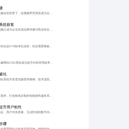
建
在短视频内容与直播电商深度融合的背景下，短视频带货系统成为企业实现用户触达与转化的核心引擎。通过构建全周期服务支持体系，涵盖智能客服、供应链可视化与达人分级管理，有效解决售后响应慢、信任度低等痛点，提
系统获客
在数字经济深化背景下，短视频已成为企业实现品牌传播与商业转化的关键渠道。通过定制化短视频变现系统，企业可实现账号定位、内容策划、精准投放与数据追踪的一体化运营，有效解决内容同质化、流量获取难、转化率低
在数字化转型背景下，通过模块化设计与标准化流程，结合预置模板和自动化部署工具链，实现企业官网、内容管理等中型网站系统在6至8周内高效上线，兼顾可维护性与扩展性。
在企业数字化转型背景下，自建网站CMS系统成为提升内容管理效率与品牌独立性的关键。该系统支持多角色协作、工作流审批、多媒体管理及版本控制，适用于企业官网、电商平台、教育机构等场景。通过定制化开发，实现
避坑
在数字化转型背景下，企业网站系统开发需克服需求模糊、技术选型不当、响应式缺失、安全漏洞及缺乏持续优化等痛点。通过标准化流程、成熟技术架构与全周期管理，实现高效交付与可持续迭代，助力企业构建稳定、安全、
针对不同社区特点与居民实际需求，打造精准定制的智能便民服务系统，通过用户画像、动态配置与闭环反馈机制，实现从信息发布到主动服务的转型，提升管理效率与居民满意度。
提升用户粘性
随着网络文学与二次元文化兴起，用户对高质量、互动性强的数字内容平台需求增长。小说漫画系统开发通过模块化架构、多端同步与版权保护技术，实现内容高效分发与商业变现，助力平台提升用户粘性与运营效率，推动IP
步骤
在数字化内容爆炸背景下，企业亟需通过AI技术实现高效、智能的内容生产。内容生成系统开发融合NLP与大模型技术，支持电商、金融、社交媒体等多场景应用，提升内容产出效率300%以上，降低人力成本40%，并