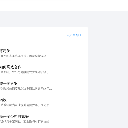
点击咨询>>
何定价
本文深入剖析响应式网站系统开发的真实成本构成，涵盖功能模块、多端适配测试、后期维护及隐藏费用等关键因素，帮助企业科学制定预算，避免低价陷阱，实现高性价比落地。
如何高效合作
本文系统梳理了企业与外贸网站系统开发公司对接的六大关键步骤，涵盖需求明确、方案设计、开发实施、测试验收到上线维护的全流程，强调结构化沟通、可视化协作与敏捷开发模式，助力企业高效构建稳定、可扩展的国际化
统开发方案
在企业数字化转型背景下，策划阶段的深度规划决定网站搭建系统开发的成功与否。通过目标定位、用户画像、功能架构与交互路径设计，可有效避免开发返工与资源浪费。实践表明，系统化策划能显著缩短周期、降低预算偏差
增效
在数字化转型背景下，商城网站系统成为企业提升运营效率、优化用户体验、实现数据驱动决策的核心工具。通过多渠道打通、自动化运维与智能分析，助力企业降本增效，实现可持续增长。
统开发公司哪家好
在数字化转型背景下，企业需选择具备定制化、安全性与可扩展性的内容管理系统开发公司，以实现品牌战略支撑与数据驱动决策。警惕低价陷阱，通过案例验证、团队资质与技术文档评估，构建可信合作框架，确保系统高效稳