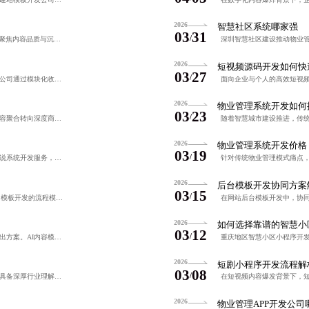
2026
智慧社区系统哪家强
03
31
/
随着短视频内容升级，高端短剧视频APP开发公司聚焦内容品质与沉浸式体验，通过智能推荐、互动叙事与透明化交付模式，实现高效定制化开发。上海本地团队依托数字创意资源，提供高粘性、强传播力的短剧应用解决方案
2026
短视频源码开发如何快
03
27
/
在数字化转型背景下，广州高端网站客服源码开发公司通过模块化收费、透明定价与阶梯式服务包，实现从低价竞争向价值导向的转变，聚焦安全、扩展性与全周期服务，助力企业提升数字竞争力。
2026
物业管理系统开发如何
03
23
/
随着数字阅读习惯演进，小说漫画软件开发正从内容聚合转向深度商业化运营。通过订阅制、按章付费及分层定价等模式，结合用户行为数据实现动态定价与渐进式引导，构建可持续盈利的用户体验生态，提升留存与转化率。
2026
物业管理系统开发价格
03
19
/
蓝橙系统专注为小说作者与出版机构提供定制化小说系统开发服务，涵盖架构设计、功能开发、多端部署及运维支持，聚焦章节管理、版权保护、读者互动等核心场景，实现高效创作与安全分发。系统采用低代码配置、透明定价
2026
后台模板开发协同方案
03
15
/
在数字化转型背景下，通过协同软件实现网站CMS模板开发的流程模块化与标准化，提升多角色协作效率，缩短交付周期，保障内容一致性，推动项目从经验驱动向流程驱动转变。
2026
如何选择靠谱的智慧小
03
12
/
在内容为王的时代，企业亟需高效高质量的内容产出方案。AI内容模板开发通过标准化结构与智能生成技术，实现多渠道、多场景内容的快速迭代与品牌一致性保障，助力营销推广与用户互动升级。
2026
短剧小程序开发流程解
03
08
/
面对数字化浪潮下漫画创作流程的转型，选择一家具备深厚行业理解与技术实力的漫画系统开发公司至关重要。该类公司需提供可定制、高稳定、支持多角色协同的全流程解决方案，助力团队实现高效协作与内容生产标准化。
2026
物业管理APP开发公司