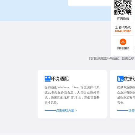
咨询热线
18140119082
环境
回到顶部
我们提供覆盖环境适配、数据迁移
环境适配
数据
提前适配Windows、Linux 等主流操作系
提供专业数
统及各类服务器配置，无需企业额外调
企业原有数
试，快速匹配现有 IT 环境，降低部署兼
成数据加密
容性风险。
丢失。
点击获取方案 >
点击