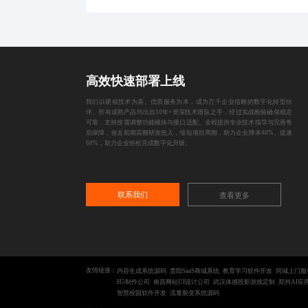
售后，确保系统稳定高效运行，并助力企业构建可持
续增长的数字化生
高效快速部署上线
我们以硬核技术为基、优质服务为本，成为万千企业信赖的数字化转型伙
伴。所有成熟产品均出自10年+资深技术团队之手，经过实战检验确保稳定
可靠，支持按需调整功能模块与接口适配。全程提供专业技术指导与完善售
后保障，省去前期高额研发投入，缩短项目周期，助力企业降本40%、提速
60%，助力企业轻松完成数字化升级。
联系我们
查看更多
友情链接：
内容生成系统源码
贵阳SaaS商城系统
教育学习软件开发
同城上门服
H5制作公司
南昌网站UI设计公司
武汉体感投影游戏定制
郑州AI应
智慧校园软件开发
流量裂变系统源码