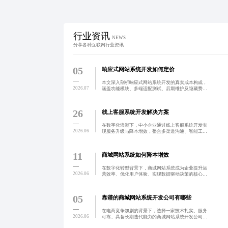
行业资讯
NEWS
分享各种互联网行业资讯
05
响应式网站系统开发如何定价
本文深入剖析响应式网站系统开发的真实成本构成，
2026.07
涵盖功能模块、多端适配测试、后期维护及隐藏费用
等关键因素，帮助企业科学制定预算，避免低价陷
阱，实现高性价比落地。
26
线上客服系统开发解决方案
在数字化浪潮下，中小企业通过线上客服系统开发实
2026.06
现服务升级与降本增效，整合多渠道沟通、智能工单
管理、AI客服辅助，提升响应速度与客户满意度，保
障数据安全与系统稳定，分阶段实施助力智能化转
型。
11
商城网站系统如何降本增效
在数字化转型背景下，商城网站系统成为企业提升运
2026.06
营效率、优化用户体验、实现数据驱动决策的核心工
具。通过多渠道打通、自动化运维与智能分析，助力
企业降本增效，实现可持续增长。
05
靠谱的商城网站系统开发公司有哪些
在电商竞争加剧的背景下，选择一家技术扎实、服务
2026.06
可靠、具备长期迭代能力的商城网站系统开发公司至
关重要。该类公司应具备专业团队、透明流程与完善