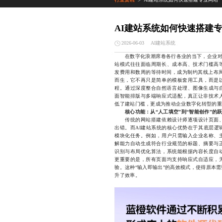
>
AI建站系统如何快速搭建
AI建站系统
2026-06-03
在数字化浪潮席卷各行各业的当下，企业对官网
站模式往往面临周期长、成本高、技术门槛高
发费用和数周的等待时间，成为制约其线上布
而生，它不再只是简单的模板套用工具，而是
程。通过深度整合自然语言处理、图像生成与自
面智能排版与多端响应式适配，真正让非技术
低了建站门槛，更成为推动企业数字化转型的重
核心功能：从“人工填空”到“智能创作”的
传统的网站搭建依赖设计师逐项设计页面、
出错。而AI建站系统的核心优势在于其底层逻
模块化任务。例如，用户只需输入企业名称、
解能力自动生成符合行业规范的标题、摘要与
识别与布局优化算法，系统能根据内容长度自
更重要的是，所有页面均支持响应式自适应，
验。这种“输入即输出”的高效模式，使得原本
升了效率。