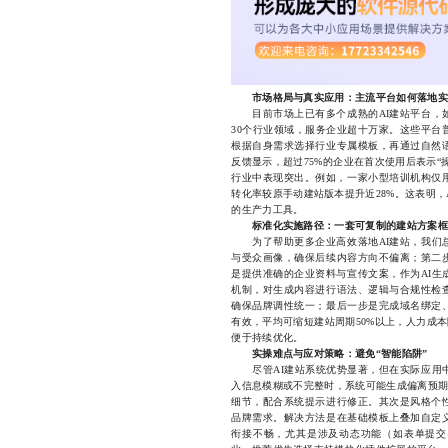
市场格局与真实应用：主流平台如何落地实
目前市场上已有多个成熟的AI建站平台，
30个行业领域，服务企业超十万家。这些平台普
根据自身需求选择行业专属模板，再通过自然
反馈显示，超过75%的企业在首次使用后表示
行业中表现突出。例如，一家小型培训机构仅用
转化率较原手动建站版本提升近28%。这表明
的生产力工具。
标准化实施路径：一套可复制的建站方案框
为了帮助更多企业高效落地AI建站，我们总
与受众画像，确保后续内容方向不偏离；第二
是提供准确的企业资料与宣传文案，作为AI生
机制，对生成内容进行语法、逻辑与合规性检
确保品牌调性统一；最后一步是完成域名绑定
有效，平均可缩短建站周期50%以上，人力成
便于持续优化。
实操难点与应对策略：避免“智能陷阱”
尽管AI建站系统优势显著，但在实际应用中
入信息模糊或不完整时，系统可能生成偏离预期
细节，配合系统提示进行修正。其次是风格个
品牌需求。解决方法是在基础模板上叠加自定
衔接不畅，尤其是涉及动态功能（如表单提交