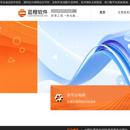
专业成品软件供应，源码交付保障自主可控，定制开发适配行业特性，技术团队全程跟进，助力数字化高效落地
全品类软件供应商
首页
文章发布
部署上线一体化服务
全平台电商
专属方案降低试错成本
行业资讯
AI建站系统如何快速搭建专业网站