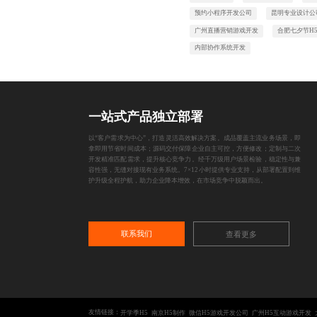
预约小程序开发公司
昆明专业设计公
广州直播营销游戏开发
合肥七夕节H
内部协作系统开发
一站式产品独立部署
以“客户需求为中心”，打造灵活高效解决方案。成品覆盖主流业务场景，即
拿即用节省时间成本；源码交付保障企业自主可控，方便修改；定制与二次
开发精准匹配需求，提升核心竞争力。经千万级用户场景检验，稳定性与兼
容性强，无缝对接现有业务系统。7×12小时提供专业支持，从部署配置到维
护升级全程护航，助力企业降本增效，在市场竞争中脱颖而出。
联系我们
查看更多
友情链接：
开学季H5
南京H5制作
微信H5游戏开发公司
广州H5互动游戏开发