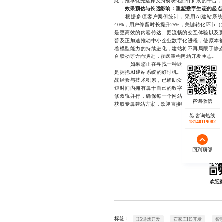
此，推荐优先选择支持模块化插件扩展的平台，
效果预估与长远影响：重塑数字生态的起点
根据多项客户案例统计，采用AI建站系统
40%，用户停留时长提升25%，关键转化环节（
是更高效的内容传达、更流畅的交互体验以及更
普及正加速推动中小企业数字化进程，使原本
着模型能力的持续进化，建站将不再局限于静
台联动等方向演进，彻底重构网站开发生态。
如果您正在寻找一种既能快速搭建专业网站
是拥抱AI建站系统的好时机。我们专注于为企
战经验与技术积累，已帮助众多客户实现从0到
短时间内拥有属于自己的数字门户。我们的团
修双轨并行，确保每一个网站既符合品牌定位
获取专属建站方案，欢迎直接联系我们的技术顾问，微
咨询热线
18140119082
回到顶部
欢迎
标签：
H5游戏开发
石家庄H5开发
智