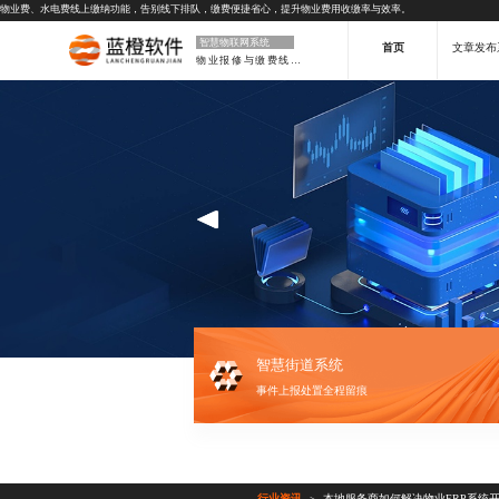
物业费、水电费线上缴纳功能，告别线下排队，缴费便捷省心，提升物业费用收缴率与效率。
智慧物联网系统
首页
文章发布
物业报修与缴费线上化
智慧街道系统
事件上报处置全程留痕
行业资讯
本地服务商如何解决物业ERP系统