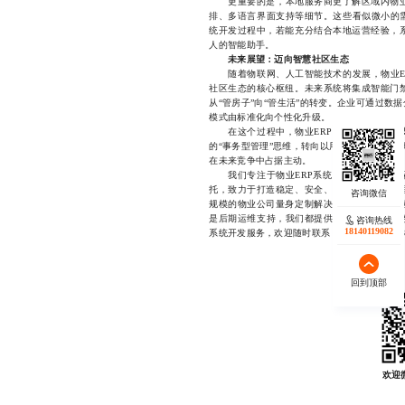
更重要的是，本地服务商更了解区域内物业
排、多语言界面支持等细节。这些看似微小的需
统开发过程中，若能充分结合本地运营经验，
人的智能助手。
未来展望：迈向智慧社区生态
随着物联网、人工智能技术的发展，物业ER
社区生态的核心枢纽。未来系统将集成智能门
从“管房子”向“管生活”的转变。企业可通过
模式由标准化向个性化升级。
在这个过程中，物业ERP系统开发不仅是技
的“事务型管理”思维，转向以用户为中心的服
在未来竞争中占据主动。
我们专注于物业ERP系统开发领域多年，深
托，致力于打造稳定、安全、易用的一体化管
规模的物业公司量身定制解决方案，确保系统
是后期运维支持，我们都提供全流程陪伴式服务
咨询热线
18140119082
系统开发服务，欢迎随时联系，微信同号1772334
回到顶部
欢迎