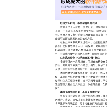
数据安全机制：不能被忽视的底线
随着居民个人信息、缴费记录、房屋档案等
上升。一些老旧系统采用明文存储、弱密码策
标。更有甚者，部分系统依赖外部云服务商，
企业可能面临数据失控的被动局面。
在物业ERP系统开发过程中，必须将数据安
操作日志留存等技术手段，确保每一笔数据流
部署模式，避免将核心数据暴露于公共网络环
力，在保障合规性方面更具优势，能够根据企业
业务流程整合：让系统真正“懂”物业
物业管理的本质是服务，而服务的核心在于
齐全，却脱离了真实工作场景。例如，报修工
反馈，导致业主等待周期过长。这类问题本质上
优秀的物业ERP系统开发，应基于一线人员
修，系统自动识别所属楼栋并匹配最近的维修
结果纳入员工绩效考核。这样的闭环设计，不
系统还应支持自定义审批流、节假日提醒、欠费
防”。
本地化服务的价值：不只是技术支持
很多企业在选型时只关注价格与功能，却忽
的维护、培训、优化才是决定其长期价值的关
将严重影响日常运营。而本地服务商则能提供面