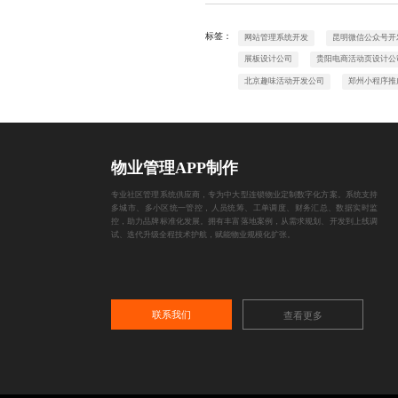
标签：
网站管理系统开发
昆明微信公众号开
展板设计公司
贵阳电商活动页设计公
北京趣味活动开发公司
郑州小程序推
物业管理APP制作
专业社区管理系统供应商，专为中大型连锁物业定制数字化方案。系统支持
多城市、多小区统一管控，人员统筹、工单调度、财务汇总、数据实时监
控，助力品牌标准化发展。拥有丰富落地案例，从需求规划、开发到上线调
试、迭代升级全程技术护航，赋能物业规模化扩张。
联系我们
查看更多