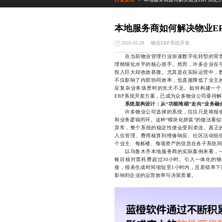
>
本地服务商如何解决物业E
物业ERP系统开发
2026-05-28
在当前物业管理行业加速数字化转型的背
理精细化水平的核心抓手。然而，许多企业在
投入巨大却收效甚微。尤其是在实际运营中，
不仅影响了内部协同效率，也直接降低了业主
应复杂业务场景时的先天不足。如何构建一个
ERP系统开发方案，已成为众多物业公司亟待
系统架构设计：从“功能堆砌”走向“业务融
许多物业公司选择的系统，往往只是将报修
和业务逻辑闭环。这种“模块化拼装”的做法看
异常，整个系统的稳定性便会受到牵连。真正的
入住管理、费用核算到维修响应、社区活动组
个业主、每栋楼、每项资产的信息在各子系统间
以乌鲁木齐本地服务商的实际案例来看，一
账目核对需耗费超过30小时。引入一体化的物
接，报表生成时间缩短至1小时内，且差错率下
影响到企业的运营效率与决策质量。