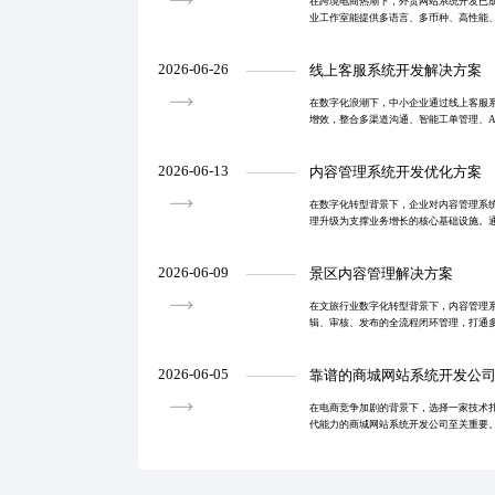
在跨境电商热潮下，外贸网站系统开发已
业工作室能提供多语言、多币种、高性能
助力企业提升海外转化与品牌信任度。通
务，实现高效落
2026-06-26
线上客服系统开发解决方案
在数字化浪潮下，中小企业通过线上客服
增效，整合多渠道沟通、智能工单管理、A
与客户满意度，保障数据安全与系统稳定
型。
2026-06-13
内容管理系统开发优化方案
在数字化转型背景下，企业对内容管理系
理升级为支撑业务增长的核心基础设施。
升与前端渲染效率改进，实现系统高可用
力企业构建可持
2026-06-09
景区内容管理解决方案
在文旅行业数字化转型背景下，内容管理
辑、审核、发布的全流程闭环管理，打通
务智能化、用户反馈实时收集与分析，助
验，推动智慧化、
2026-06-05
靠谱的商城网站系统开发公
在电商竞争加剧的背景下，选择一家技术
代能力的商城网站系统开发公司至关重要
透明流程与完善售后，确保系统稳定高效
增长的数字化生