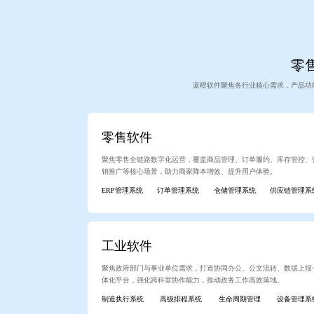
零售
蓝橙软件聚焦各行业核心需求，产品功
零售软件
聚焦零售全链路数字化运营，覆盖商品管理、订单履约、库存管控、
销推广等核心场景，助力商家降本增效、提升用户体验。
ERP管理系统
订单管理系统
仓储管理系统
供应链管理系
工业软件
聚焦政府部门与事业单位需求，打造协同办公、公文流转、数据上报
体化平台，强化跨科室协作能力，推动政务工作高效落地。
制造执行系统
高级排程系统
生命周期管理
设备管理系