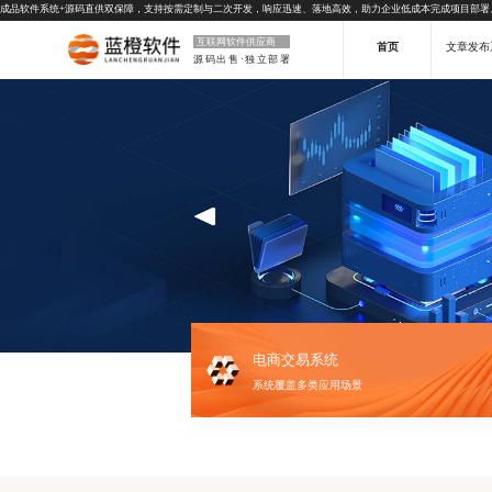
成品软件系统+源码直供双保障，支持按需定制与二次开发，响应迅速、落地高效，助力企业低成本完成项目部署
互联网软件供应商
首页
文章发布
源码出售·独立部署
电商交易系统
系统覆盖多类应用场景