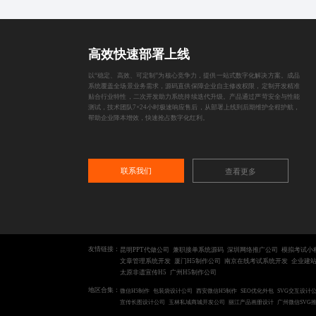
高效快速部署上线
以“稳定、高效、可定制”为核心竞争力，提供一站式数字化解决方案。成品
系统覆盖全场景业务需求，源码直供保障企业自主修改权限，定制开发精准
贴合行业特性，二次开发助力系统持续迭代升级。产品通过严苛安全与性能
测试，技术团队7×24小时极速响应售后，从部署上线到后期维护全程护航，
帮助企业降本增效，快速抢占数字化红利。
联系我们
查看更多
友情链接：
昆明PPT代做公司
兼职接单系统源码
深圳网络推广公司
模拟考试小
文章管理系统开发
厦门H5制作公司
南京在线考试系统开发
企业建
太原非遗宣传H5
广州H5制作公司
地区合集：
微信H5制作
包装袋设计公司
西安微信H5制作
SEO优化外包
SVG交互设计
宣传长图设计公司
玉林私域商城开发公司
丽江产品画册设计
广州微信SVG